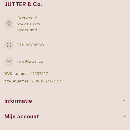
JUTTER & Co.
IJzerweg 2
5342 LX Oss
Nederland
073-2008300
info@jutter.co
KVK nummer:
17257247
btw-nummer:
NL821033153B01
Informatie
Mijn account