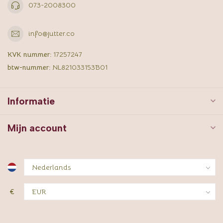
073-2008300
info@jutter.co
KVK nummer:
17257247
btw-nummer:
NL821033153B01
Informatie
Mijn account
€