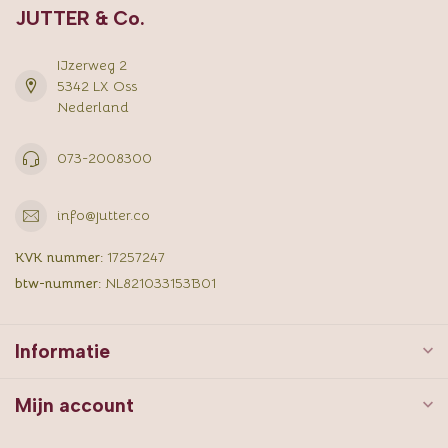
JUTTER & Co.
IJzerweg 2
5342 LX Oss
Nederland
073-2008300
info@jutter.co
KVK nummer:
17257247
btw-nummer:
NL821033153B01
Informatie
Mijn account