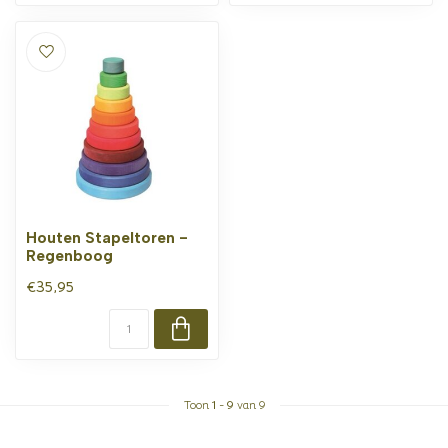
Houten Stapeltoren -
Regenboog
€35,95
Toon
1
-
9
van 9