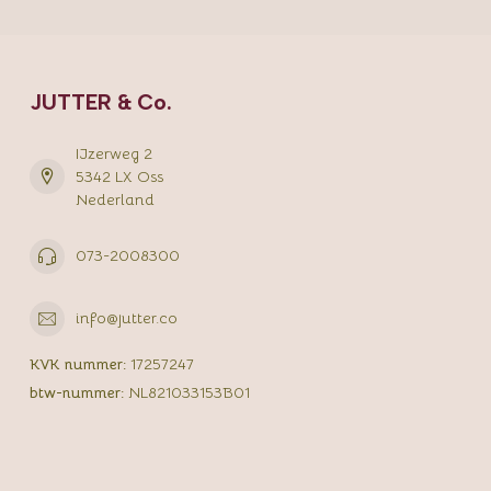
JUTTER & Co.
IJzerweg 2
5342 LX Oss
Nederland
073-2008300
info@jutter.co
KVK nummer:
17257247
btw-nummer:
NL821033153B01