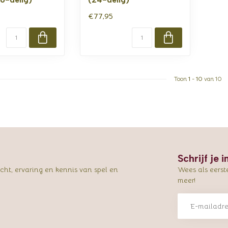
€77,95
Toon
1
-
10
van 10
Schrijf je 
ht, ervaring en kennis van spel en
Wees als eerst
meer!