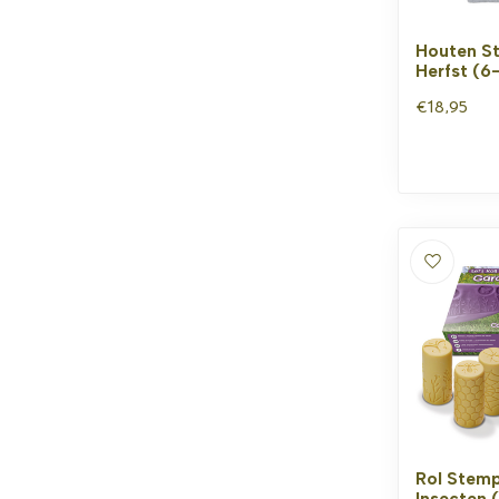
Houten S
Herfst (6
€18,95
Rol Stemp
Insecten 