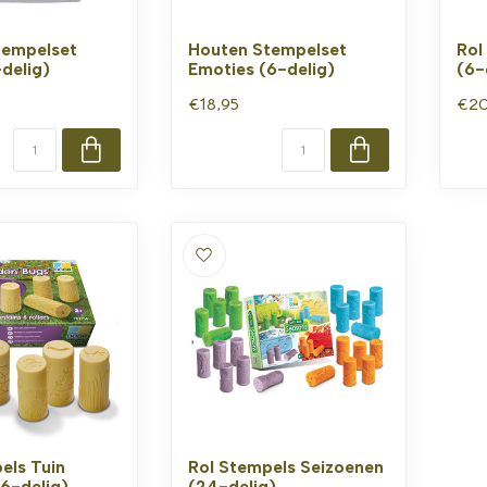
tempelset
Houten Stempelset
Rol
-delig)
Emoties (6-delig)
(6-
€18,95
€20
els Tuin
Rol Stempels Seizoenen
(6-delig)
(24-delig)