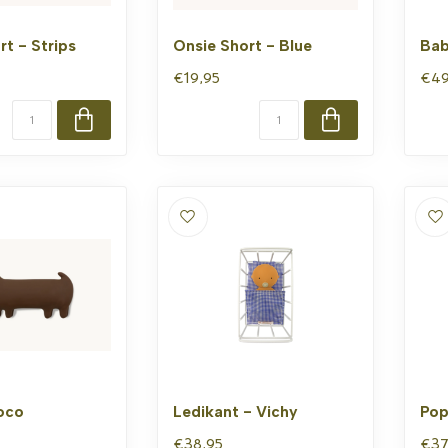
rt - Strips
Onsie Short - Blue
Bab
€19,95
€49
oco
Ledikant - Vichy
Pop
€38,95
€37