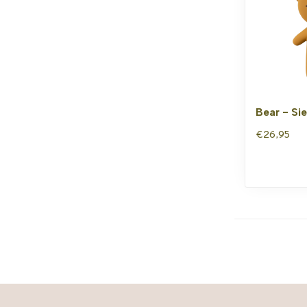
Bear - Si
€26,95