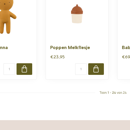
enna
Poppen Melkflesje
Bab
€23,95
€69
Toon
1
-
24
van 24