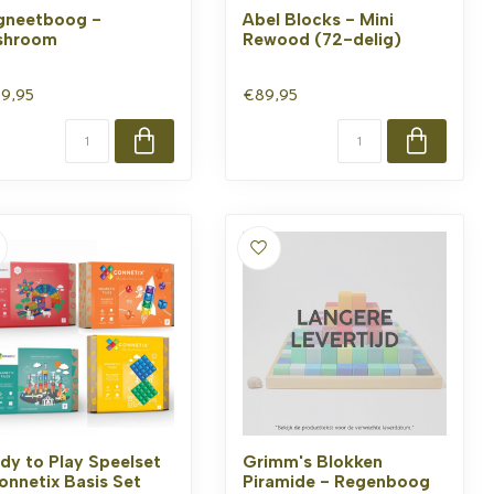
neetboog -
Abel Blocks - Mini
shroom
Rewood (72-delig)
9,95
€89,95
dy to Play Speelset
Grimm's Blokken
onnetix Basis Set
Piramide - Regenboog