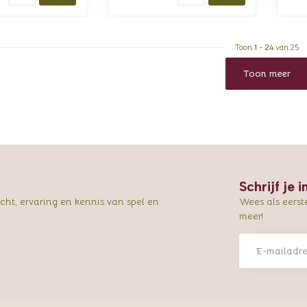
Toon
1
-
24
van 25
Toon meer
Schrijf je 
ht, ervaring en kennis van spel en
Wees als eerst
meer!