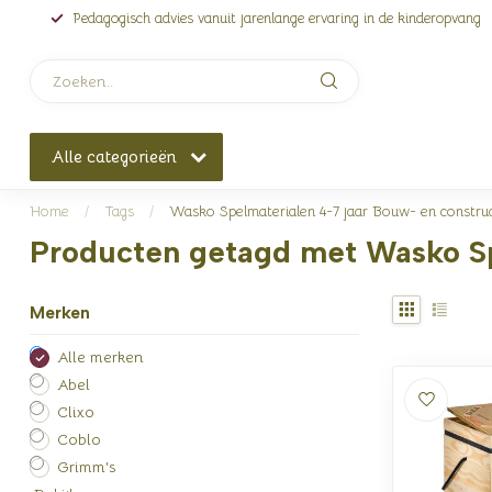
Pedagogisch advies vanuit jarenlange ervaring in de kinderopvang
Alle categorieën
Home
/
Tags
/
Wasko Spelmaterialen 4-7 jaar Bouw- en construc
Producten getagd met Wasko Sp
Merken
Alle merken
Abel
Clixo
Coblo
Grimm's