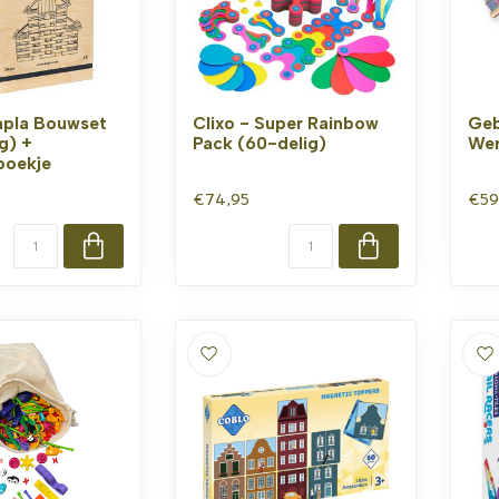
apla Bouwset
Clixo - Super Rainbow
Geb
g) +
Pack (60-delig)
Wer
eboekje
€74,95
€59