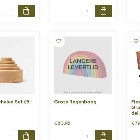
halen Set (5-
Grote Regenboog
Fle
Gra
del
€80,95
€79