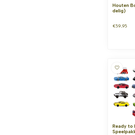
Houten B
delig)
€59,95
Ready to 
Speelpakk