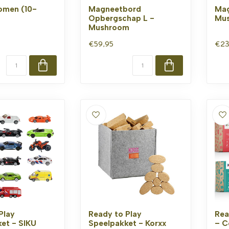
omen (10-
Magneetbord
Mag
Opbergschap L -
Mu
Mushroom
€59,95
€23
Play
Ready to Play
Rea
et - SIKU
Speelpakket - Korxx
– C