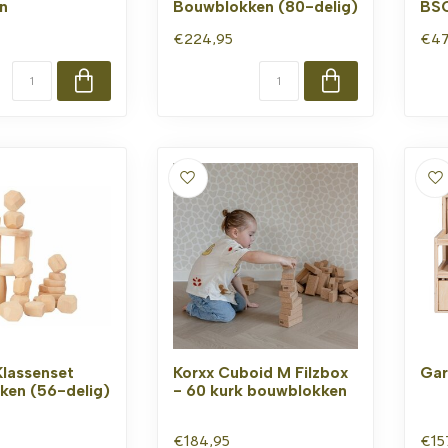
n
Bouwblokken (80-delig)
BSO
€224,95
€47
Klassenset
Korxx Cuboid M Filzbox
Gar
ken (56-delig)
- 60 kurk bouwblokken
€184,95
€15