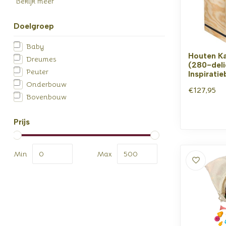
Bekijk meer
Doelgroep
Baby
Houten K
Dreumes
(280-deli
Peuter
Inspirati
Onderbouw
€127,95
Bovenbouw
Prijs
Min
Max