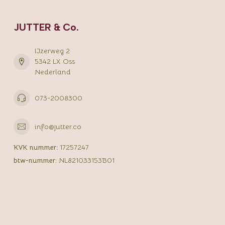
JUTTER & Co.
IJzerweg 2
5342 LX Oss
Nederland
073-2008300
info@jutter.co
KVK nummer:
17257247
btw-nummer:
NL821033153B01