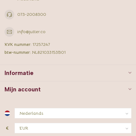
073-2008300
info@jutter.co
KVK nummer:
17257247
btw-nummer:
NL821033153B01
Informatie
Mijn account
€