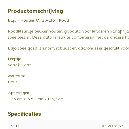
Productomschrijving
Bajo - Houten Mini Auto | Rood
Roodkleurige beukenhouten grijpauto voor kinderen vanaf 1 ja
speelplezier. Deze auto is leuk te combineren met de andere h
Bajo speelgoed is enorm robuust en daarom zeer geschikt voor
Leeftijd
Vanaf 1 jaar
Materiaal
Hout
Afmetingen
L 7,5 cm x B 5,2 cm x H 5,7 cm
Specificaties
SKU
JC-20.3263