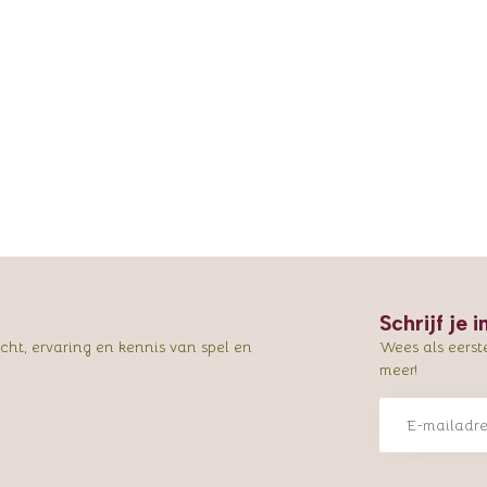
Schrijf je 
ht, ervaring en kennis van spel en
Wees als eerst
meer!