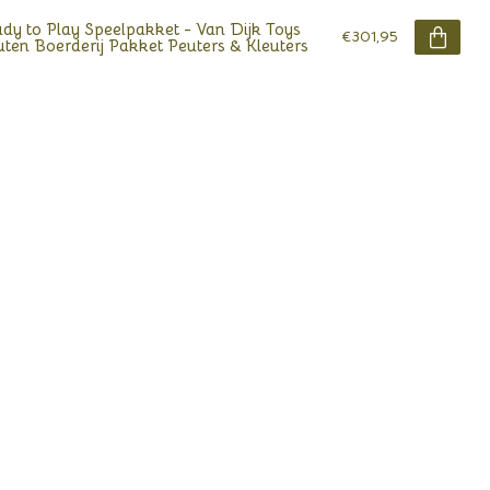
dy to Play Speelpakket - Van Dijk Toys
€301,95
ten Boerderij Pakket Peuters & Kleuters