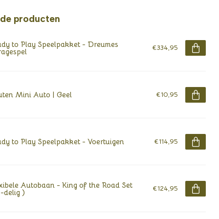
rde producten
dy to Play Speelpakket - Dreumes
€334,95
agespel
ten Mini Auto | Geel
€10,95
dy to Play Speelpakket - Voertuigen
€114,95
xibele Autobaan - King of the Road Set
€124,95
-delig )