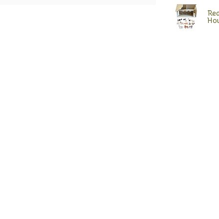
Rea
Hou