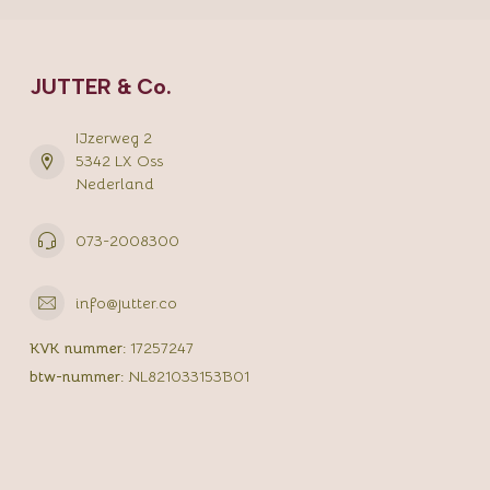
JUTTER & Co.
IJzerweg 2
5342 LX Oss
Nederland
073-2008300
info@jutter.co
KVK nummer:
17257247
btw-nummer:
NL821033153B01