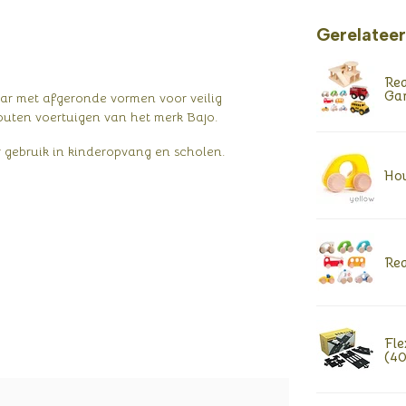
Gerelatee
Rea
Gar
ar met afgeronde vormen voor veilig
outen voertuigen van het merk Bajo.
 gebruik in kinderopvang en scholen.
Hou
Rea
Fle
(40