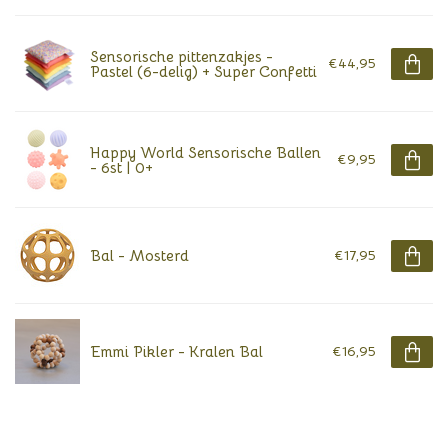
Sensorische pittenzakjes -
€44,95
Pastel (6-delig) + Super Confetti
Happy World Sensorische Ballen
€9,95
- 6st | 0+
Bal - Mosterd
€17,95
Emmi Pikler - Kralen Bal
€16,95