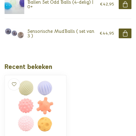
Ballen Set Odd Balls (4-delig) |
€42,95
0+
Sensorische MudBalls ( set van
€44,95
3 )
Recent bekeken