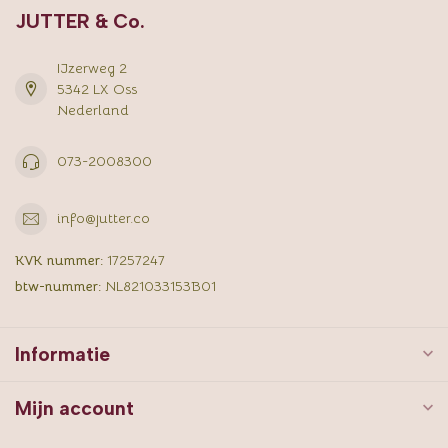
JUTTER & Co.
IJzerweg 2
5342 LX Oss
Nederland
073-2008300
info@jutter.co
KVK nummer:
17257247
btw-nummer:
NL821033153B01
Informatie
Mijn account