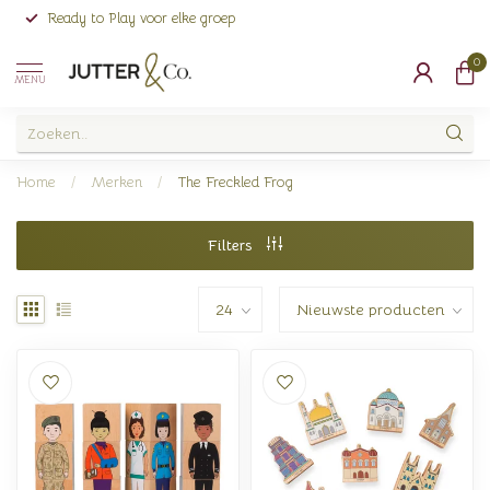
Ready to Play voor elke groep
0
MENU
Home
/
Merken
/
The Freckled Frog
Filters