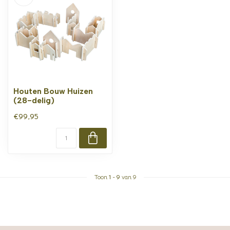
Houten Bouw Huizen
(28-delig)
€99,95
Toon
1
-
9
van 9