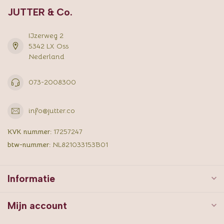
JUTTER & Co.
IJzerweg 2
5342 LX Oss
Nederland
073-2008300
info@jutter.co
KVK nummer:
17257247
btw-nummer:
NL821033153B01
Informatie
Mijn account