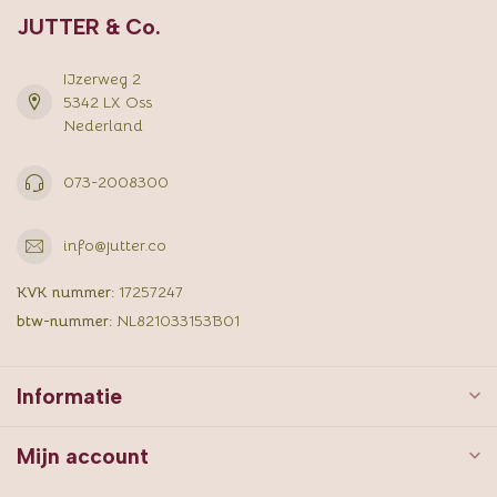
JUTTER & Co.
IJzerweg 2
5342 LX Oss
Nederland
073-2008300
info@jutter.co
KVK nummer:
17257247
btw-nummer:
NL821033153B01
Informatie
Mijn account