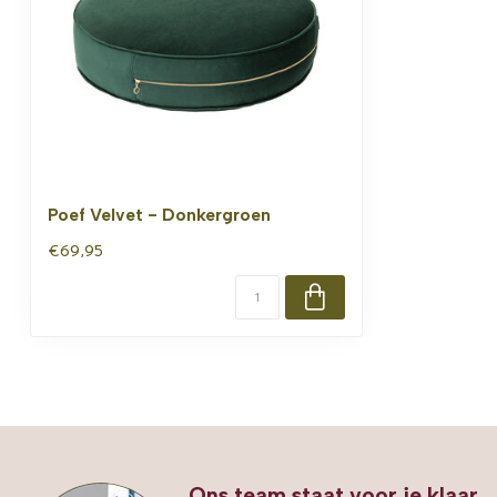
Poef Velvet - Donkergroen
€69,95
Ons team staat voor je klaar