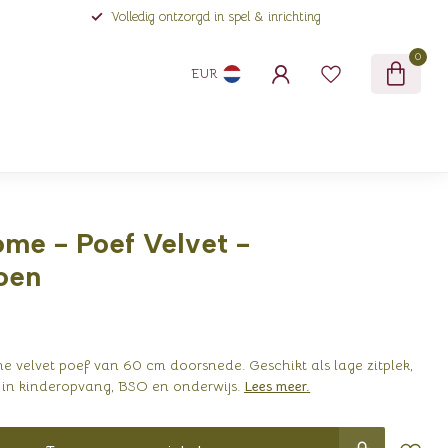
Volledig ontzorgd in spel & inrichting
0
EUR
ome - Poef Velvet -
oen
 velvet poef van 60 cm doorsnede. Geschikt als lage zitplek,
k in kinderopvang, BSO en onderwijs.
Lees meer
.