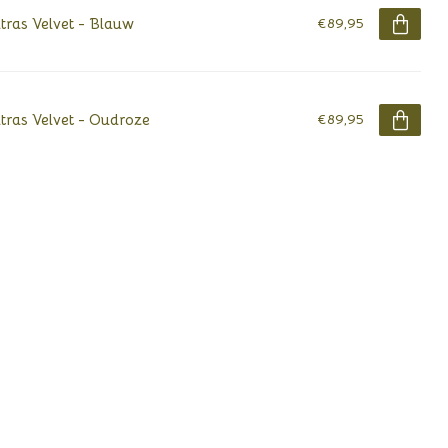
ras Velvet - Blauw
€89,95
ras Velvet - Oudroze
€89,95