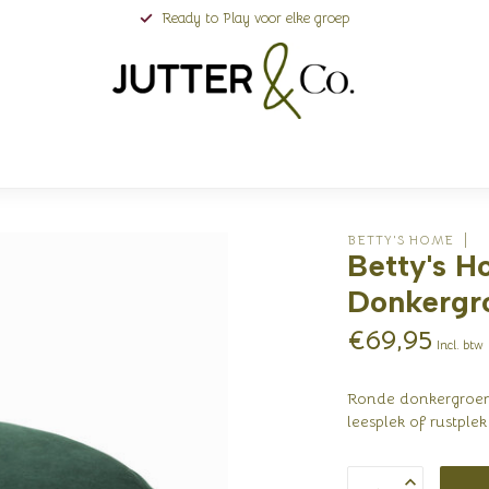
Ready to Play voor elke groep
BETTY'S HOME
Betty's H
Donkergr
€69,95
Incl. btw
Ronde donkergroene
leesplek of rustple