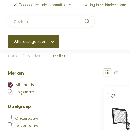
Pedagogisch advies vanuit jarenlange ervaring in de kinderopvang
Alle categorieën
Home
/
Merken
/
Engelhart
Merken
Alle merken
Engelhart
Doelgroep
Onderbouw
Bovenbouw