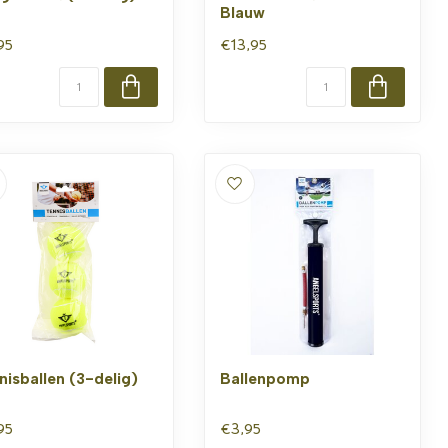
Blauw
95
€13,95
nisballen (3-delig)
Ballenpomp
95
€3,95