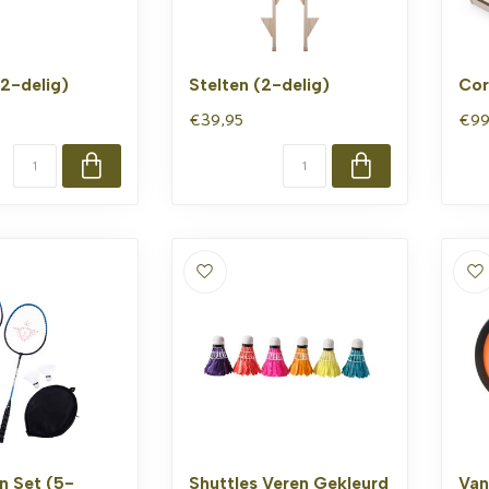
(2-delig)
Stelten (2-delig)
Cor
€39,95
€99
n Set (5-
Shuttles Veren Gekleurd
Van