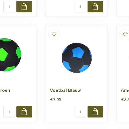
Groen
Voetbal Blauw
Ame
€7,95
€8,