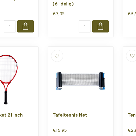
(6-delig)
€7,95
€3,
et 21 inch
Tafeltennis Net
Ten
€16,95
€2,