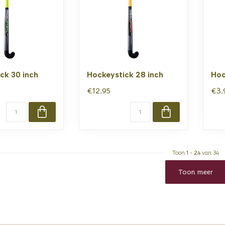
ck 30 inch
Hockeystick 28 inch
Hoc
€12,95
€3,
Toon
1
-
24
van 34
Toon meer