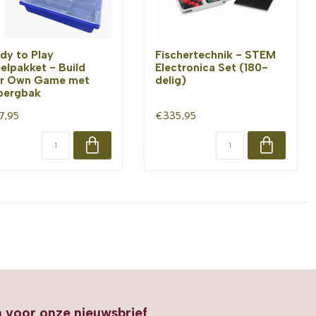
dy to Play
Fischertechnik - STEM
elpakket - Build
Electronica Set (180-
r Own Game met
delig)
bergbak
7,95
€335,95
in voor onze nieuwsbrief