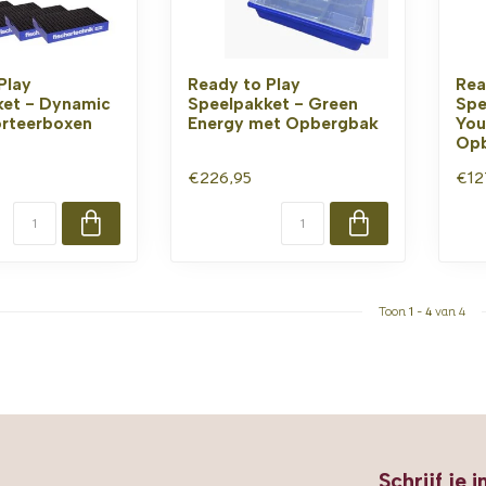
Play
Ready to Play
Rea
ket - Dynamic
Speelpakket - Green
Spe
orteerboxen
Energy met Opbergbak
You
Op
€226,95
€12
Toon
1
-
4
van 4
Schrijf je 