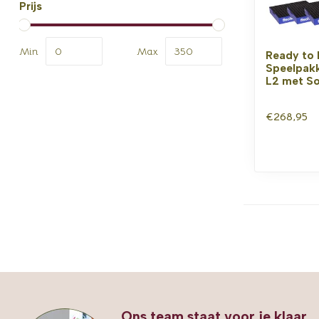
Prijs
Min
Max
Ready to 
Speelpak
L2 met S
€268,95
Ons team staat voor je klaar