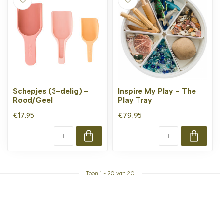
Schepjes (3-delig) -
Inspire My Play - The
Rood/Geel
Play Tray
€17,95
€79,95
Toon
1
-
20
van 20