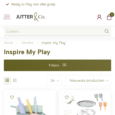
Ready to Play voor elke groep
0
MENU
Home
/
Merken
/
Inspire My Play
Inspire My Play
Filters