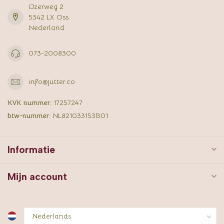
IJzerweg 2
5342 LX Oss
Nederland
073-2008300
info@jutter.co
KVK nummer:
17257247
btw-nummer:
NL821033153B01
Informatie
Mijn account