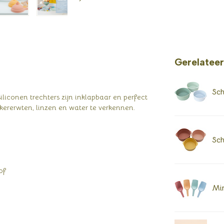
Gerelatee
Sch
 siliconen trechters zijn inklapbaar en perfect
kkererwten, linzen en water te verkennen.
Sch
of
Min