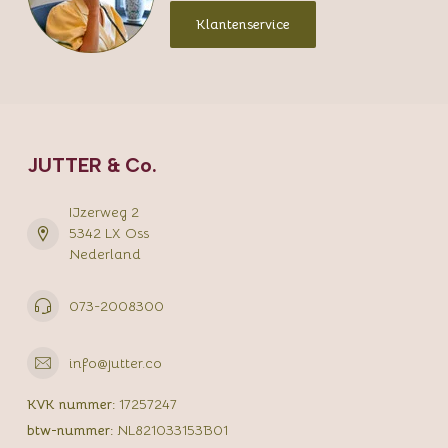
Klantenservice
JUTTER & Co.
IJzerweg 2
5342 LX Oss
Nederland
073-2008300
info@jutter.co
KVK nummer:
17257247
btw-nummer:
NL821033153B01