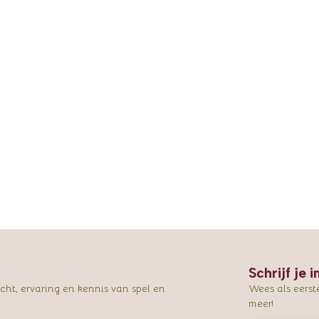
Schrijf je 
ht, ervaring en kennis van spel en
Wees als eerst
meer!