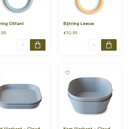
ring Olifant
Bijtring Leeuw
,95
€10,95
d Vierkant - Cloud
Kom Vierkant - Cloud