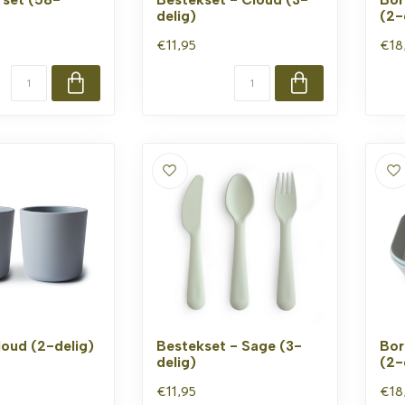
delig)
(2-
€11,95
€18
loud (2-delig)
Bestekset - Sage (3-
Bor
delig)
(2-
€11,95
€18