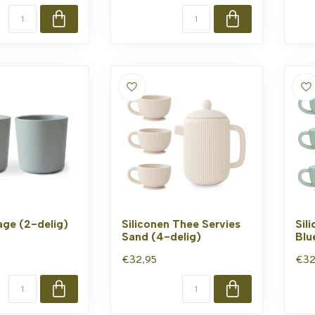
age (2-delig)
Siliconen Thee Servies
Sil
Sand (4-delig)
Blu
€32,95
€32