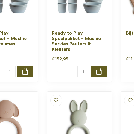
Play
Ready to Play
Bijt
et - Mushie
Speelpakket - Mushie
Dreumes
Servies Peuters &
Kleuters
€152,95
€11