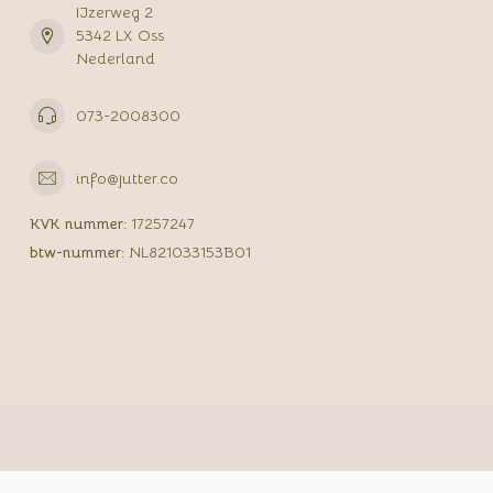
IJzerweg 2
5342 LX Oss
Nederland
073-2008300
info@jutter.co
KVK nummer:
17257247
btw-nummer:
NL821033153B01