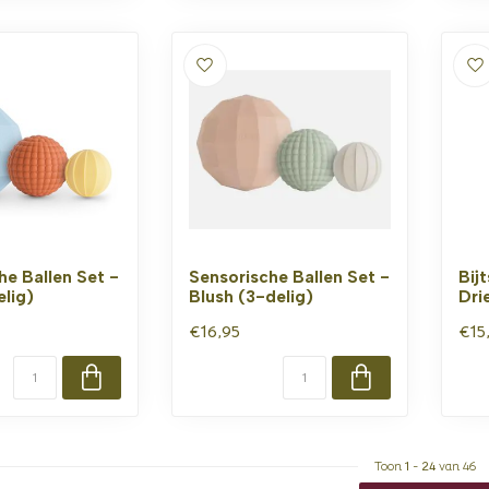
he Ballen Set -
Sensorische Ballen Set -
Bij
elig)
Blush (3-delig)
Dri
€16,95
€15
Toon
1
-
24
van 46