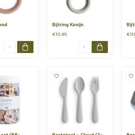
Hond
Bijtring Konijn
Bijt
€10,95
€10
 set (58-
Bestekset - Cloud (3-
Bor