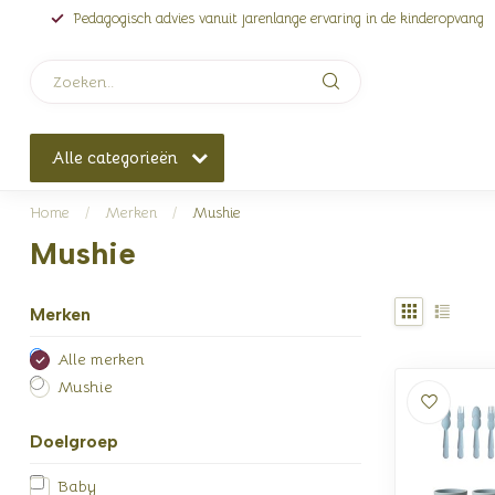
Pedagogisch advies vanuit jarenlange ervaring in de kinderopvang
Alle categorieën
Home
/
Merken
/
Mushie
Mushie
Merken
Alle merken
Mushie
Doelgroep
Baby