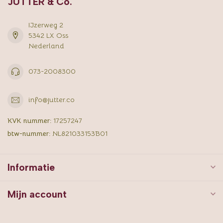
JUTTER & Co.
IJzerweg 2
5342 LX Oss
Nederland
073-2008300
info@jutter.co
KVK nummer:
17257247
btw-nummer:
NL821033153B01
Informatie
Mijn account