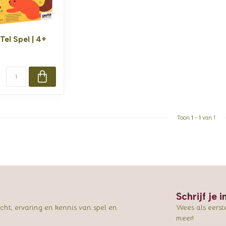
Tel Spel | 4+
Toon
1
-
1
van 1
Schrijf je 
ht, ervaring en kennis van spel en
Wees als eerst
meer!