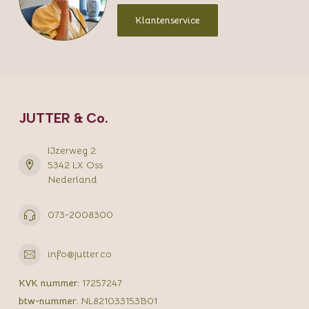
Klantenservice
JUTTER & Co.
IJzerweg 2
5342 LX Oss
Nederland
073-2008300
info@jutter.co
KVK nummer:
17257247
btw-nummer:
NL821033153B01