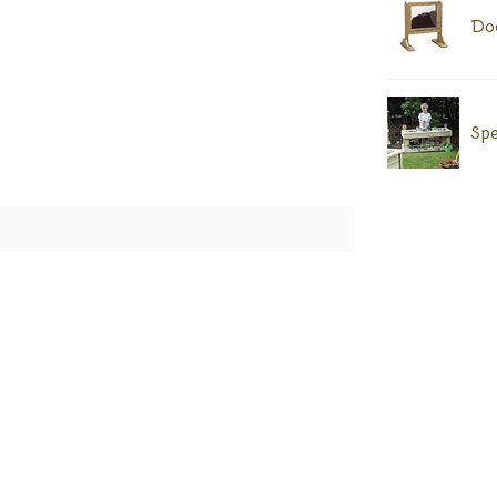
Doo
Spe