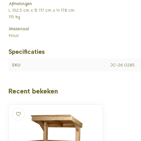
Afmetingen
L 132,5 cm x B 117 cm x H 178 cm
115 kg
Materiaal
Hout
Specificaties
SKU
JC-26.0285
Recent bekeken