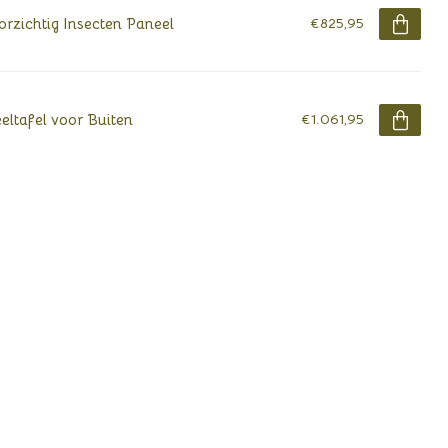
rzichtig Insecten Paneel
€825,95
eltafel voor Buiten
€1.061,95