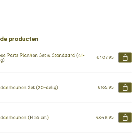
rde producten
se Parts Planken Set & Standaard (41-
€407,95
ig)
derkeuken Set (20-delig)
€165,95
dderkeuken (H 55 cm)
€649,95