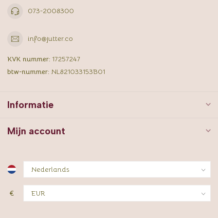
073-2008300
info@jutter.co
KVK nummer:
17257247
btw-nummer:
NL821033153B01
Informatie
Mijn account
€