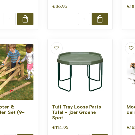
€86,95
€18
oten &
Tuff Tray Loose Parts
Mod
en Set (9-
Tafel - Ijzer Groene
del
Spot
€114,95
€16