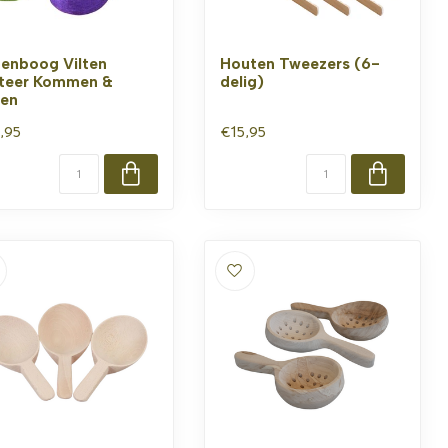
enboog Vilten
Houten Tweezers (6-
teer Kommen &
delig)
len
,95
€15,95