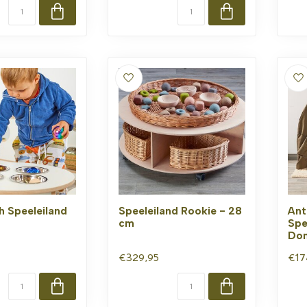
h Speeleiland
Speeleiland Rookie - 28
Ant
cm
Spe
Don
€329,95
€17