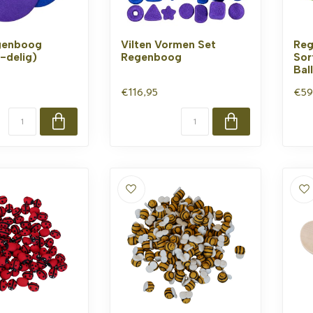
egenboog
Vilten Vormen Set
Reg
-delig)
Regenboog
Sor
Bal
€116,95
€59