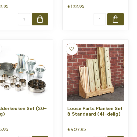
2,95
€122,95
derkeuken Set (20-
Loose Parts Planken Set
ig)
& Standaard (41-delig)
5,95
€407,95