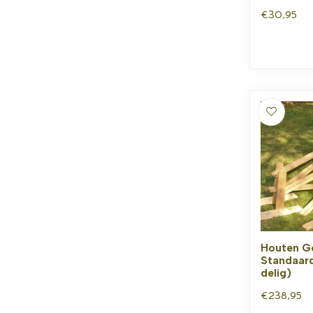
€30,95
Houten G
Standaard
delig)
€238,95