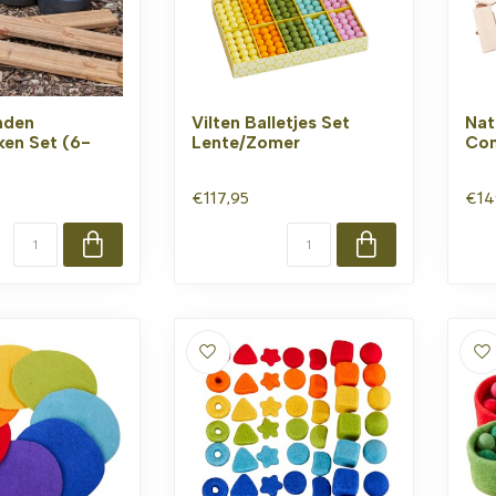
nden
Vilten Balletjes Set
Nat
en Set (6-
Lente/Zomer
Con
€117,95
€14