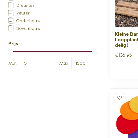
Dreumes
Peuter
Onderbouw
Bovenbouw
Kleine Ba
Loopplank
Prijs
delig)
€135,95
Min
Max