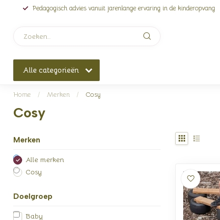
Pedagogisch advies vanuit jarenlange ervaring in de kinderopvang
Alle categorieën
Home
/
Merken
/
Cosy
Cosy
Merken
Alle merken
Cosy
Doelgroep
Baby