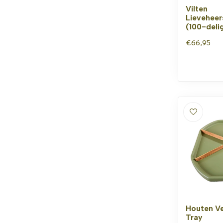
Vilten
Lieveheer
(100-deli
€66,95
Houten Ve
Tray