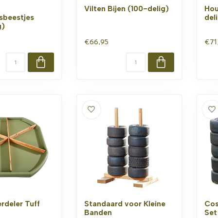
Vilten Bijen (100-delig)
Hou
sbeestjes
del
g)
€66,95
€71
rdeler Tuff
Standaard voor Kleine
Cos
Banden
Set