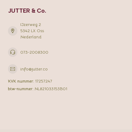
JUTTER & Co.
IJzerweg 2
5342 LX Oss
Nederland
073-2008300
info@jutter.co
KVK nummer:
17257247
btw-nummer:
NL821033153B01