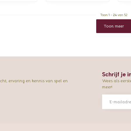
Toon
1
-
24
van 52
Toon meer
Schrijf je 
ht, ervaring en kennis van spel en
Wees als eerst
meer!