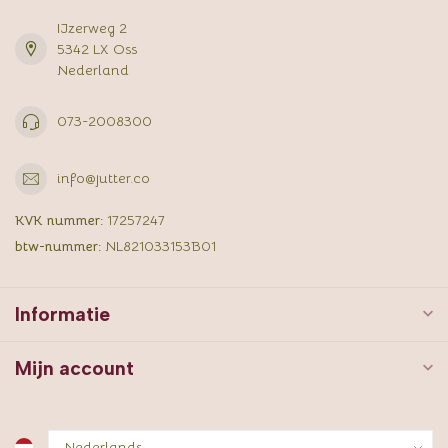
IJzerweg 2
5342 LX Oss
Nederland
073-2008300
info@jutter.co
KVK nummer:
17257247
btw-nummer:
NL821033153B01
Informatie
Mijn account