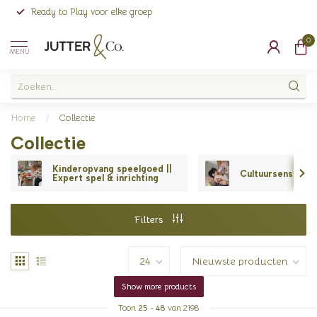
Ready to Play voor elke groep
0
MENU
Home
/
Collectie
Collectie
Kinderopvang speelgoed ||
Cultuursensitief 
Expert spel & inrichting
Filters
Show more products
Toon
25
-
48
van 2198