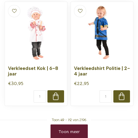
Verkleedset Kok | 6-8
Verkleedshirt Politie | 2-
jaar
4 jaar
€30,95
€22,95
Toon
49
-
72
van 2196
Toon meer