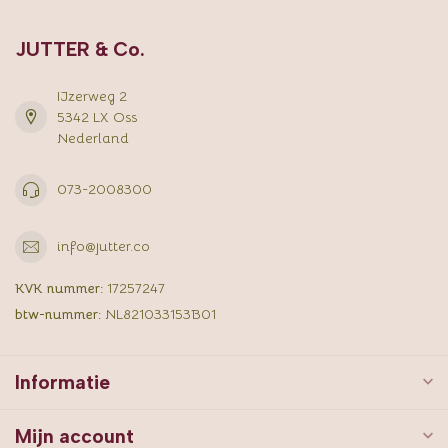
JUTTER & Co.
IJzerweg 2
5342 LX Oss
Nederland
073-2008300
info@jutter.co
KVK nummer:
17257247
btw-nummer:
NL821033153B01
Informatie
Mijn account