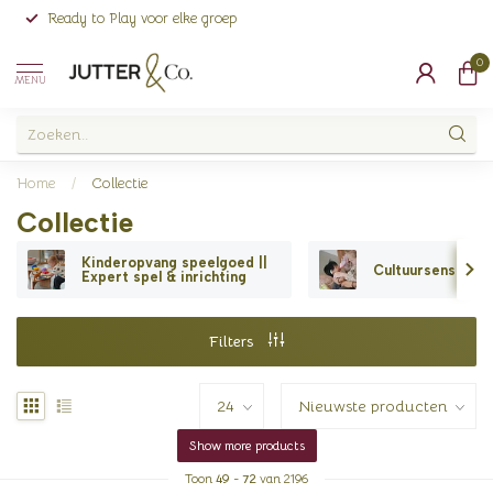
Ready to Play voor elke groep
0
MENU
Home
/
Collectie
Collectie
Kinderopvang speelgoed ||
Cultuursensitief 
Expert spel & inrichting
Filters
Show more products
Toon
49
-
72
van 2196