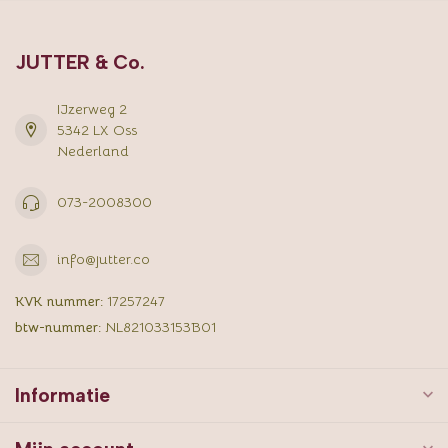
JUTTER & Co.
IJzerweg 2
5342 LX Oss
Nederland
073-2008300
info@jutter.co
KVK nummer:
17257247
btw-nummer:
NL821033153B01
Informatie