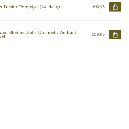
n Familie Poppetjes (24-delig)
€13,95
ten Blokken Set - Driehoek, Vierkant,
€59,95
kel