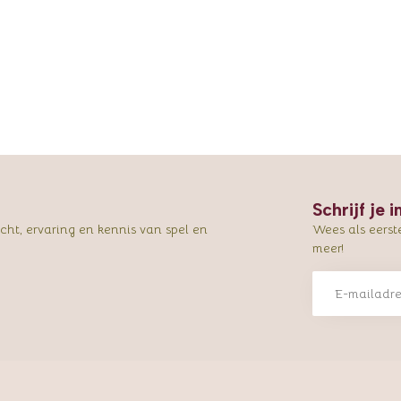
Schrijf je 
ht, ervaring en kennis van spel en
Wees als eerst
meer!