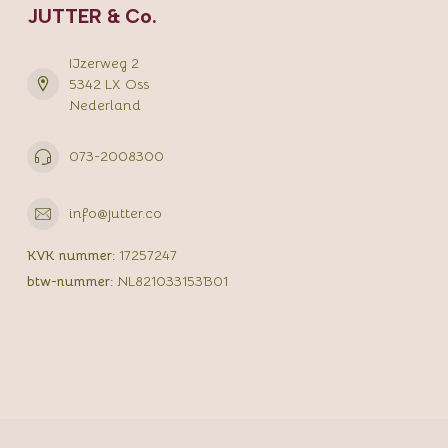
JUTTER & Co.
IJzerweg 2
5342 LX Oss
Nederland
073-2008300
info@jutter.co
KVK nummer:
17257247
btw-nummer:
NL821033153B01