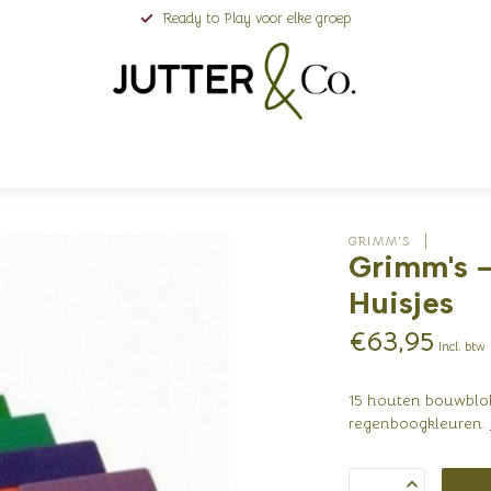
Ready to Play voor elke groep
GRIMM'S 
Grimm's 
Huisjes
€63,95
Incl. btw
15 houten bouwblok
regenboogkleuren.