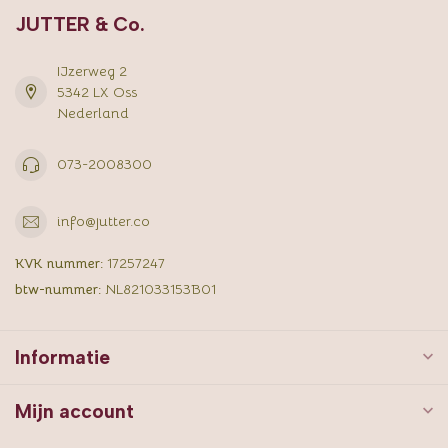
JUTTER & Co.
IJzerweg 2
5342 LX Oss
Nederland
073-2008300
info@jutter.co
KVK nummer:
17257247
btw-nummer:
NL821033153B01
Informatie
Mijn account