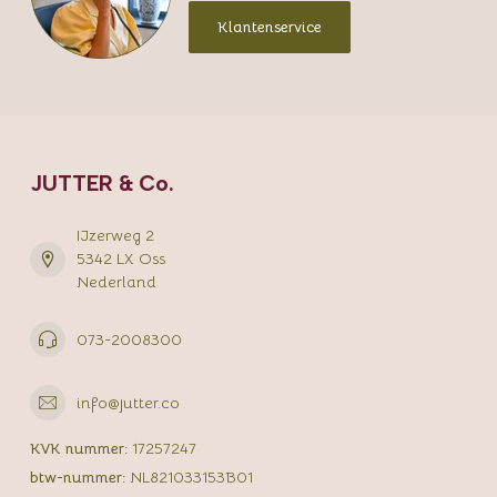
Klantenservice
JUTTER & Co.
IJzerweg 2
5342 LX Oss
Nederland
073-2008300
info@jutter.co
KVK nummer:
17257247
btw-nummer:
NL821033153B01