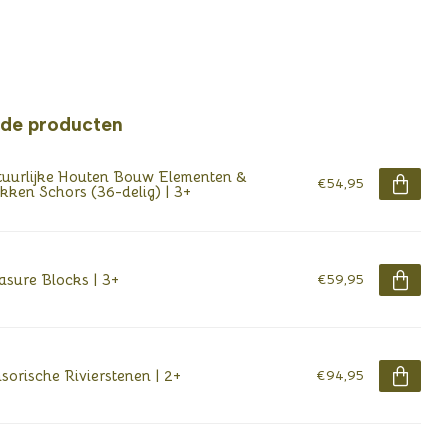
rde producten
uurlijke Houten Bouw Elementen &
€54,95
kken Schors (36-delig) | 3+
asure Blocks | 3+
€59,95
sorische Rivierstenen | 2+
€94,95