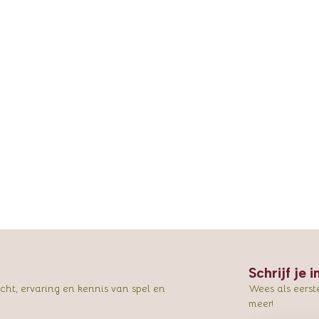
Schrijf je 
ht, ervaring en kennis van spel en
Wees als eerst
meer!