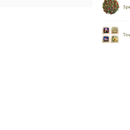
Spe
Tov