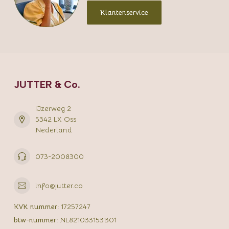
Klantenservice
JUTTER & Co.
IJzerweg 2
5342 LX Oss
Nederland
073-2008300
info@jutter.co
KVK nummer:
17257247
btw-nummer:
NL821033153B01