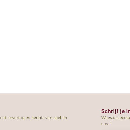
Schrijf je 
ht, ervaring en kennis van spel en
Wees als eerst
meer!