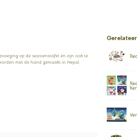
Gerelatee
evoeging op de seizoenstafel en zijn ook te
Rea
l worden met de hand gemaakt in Nepal.
Rea
Ker
Ver