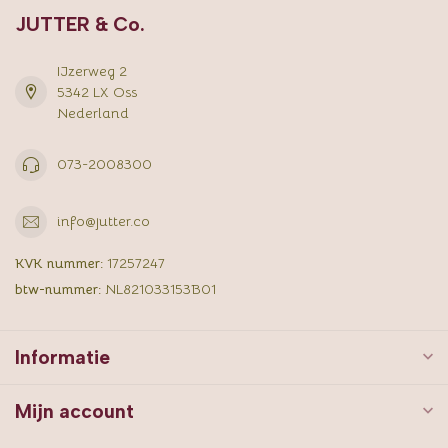
JUTTER & Co.
IJzerweg 2
5342 LX Oss
Nederland
073-2008300
info@jutter.co
KVK nummer:
17257247
btw-nummer:
NL821033153B01
Informatie
Mijn account