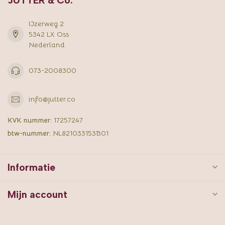
IJzerweg 2
5342 LX Oss
Nederland
073-2008300
info@jutter.co
KVK nummer:
17257247
btw-nummer:
NL821033153B01
Informatie
Mijn account