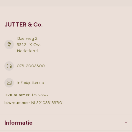
JUTTER & Co.
IJzerweg 2
5342 LX Oss
Nederland
073-2008300
info@jutter.co
KVK nummer:
17257247
btw-nummer:
NL821033153B01
Informatie