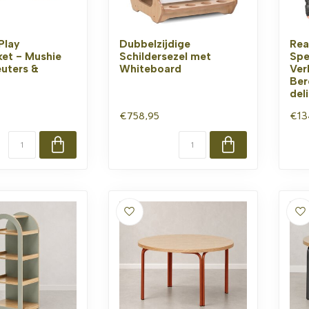
Play
Dubbelzijdige
Rea
et - Mushie
Schildersezel met
Spe
euters &
Whiteboard
Ver
Ber
del
€758,95
€13