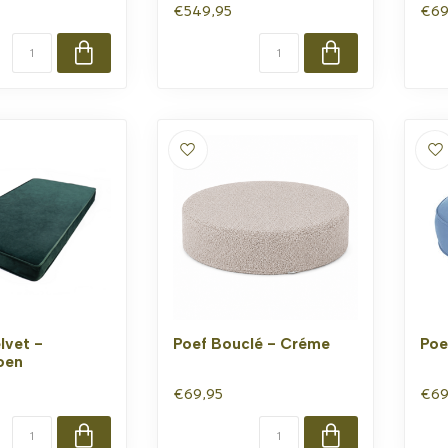
€549,95
€69
lvet -
Poef Bouclé - Créme
Poe
oen
€69,95
€69