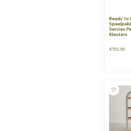
Ready to 
Speelpakk
Servies P
Kleuters
€152,95