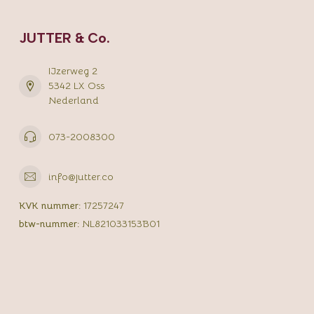
JUTTER & Co.
IJzerweg 2
5342 LX Oss
Nederland
073-2008300
info@jutter.co
KVK nummer:
17257247
btw-nummer:
NL821033153B01