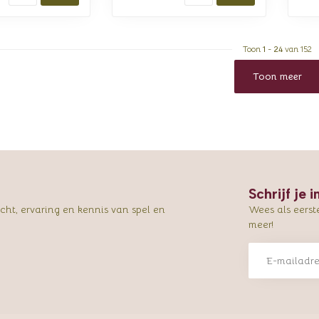
Toon
1
-
24
van 152
Toon meer
Schrijf je 
ht, ervaring en kennis van spel en
Wees als eerst
meer!