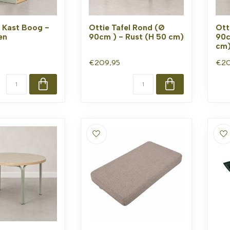
 Kast Boog -
Ottie Tafel Rond (Ø
Ott
en
90cm ) - Rust (H 50 cm)
90c
cm
€209,95
€20