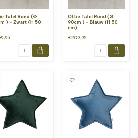
ie Tafel Rond (Ø
Ottie Tafel Rond (Ø
m ) - Zwart (H 50
90cm ) - Blauw (H 50
)
cm)
9,95
€209,95