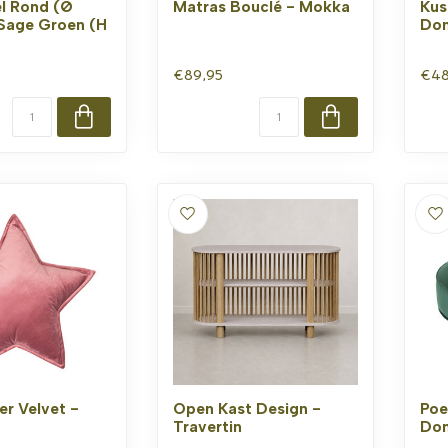
el Rond (Ø
Matras Bouclé - Mokka
Kus
Sage Groen (H
Don
€89,95
€48
er Velvet -
Open Kast Design -
Poe
Travertin
Don