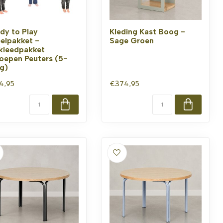
dy to Play
Kleding Kast Boog -
elpakket -
Sage Groen
kleedpakket
oepen Peuters (5-
ig)
4,95
€374,95