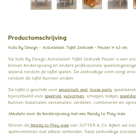
Productomschrijving
Kids By Design - Activiteiten Tafel Zeshoek - Peuter H 43 cm
De Kids By Design Activiteiten Tafel Zeshoek Peuter is een act
binnen kinderopvang en andere professionele speelomgevinge
staand rondom de tafel spelen. De zeshoekige vorm zorgt ervo
rondom de tafel kunnen vinden.
De tafel is geschikt voor
sensorisch spel
,
loose parts
, speelwere
bijvoorbeeld voor
speelrijst,
vulvormen
, schepjes, bakjes,
speeldie
kunnen materialen verzamelen, verdelen, combineren en opnie
Meubels voor de kinderopvang met een Ready to Play visie
Binnen de
Ready to Play visie
van JUTTER & Co. kijken we naar
spelmomenten met elkaar verbinden. Deze zeshoekige activiteit