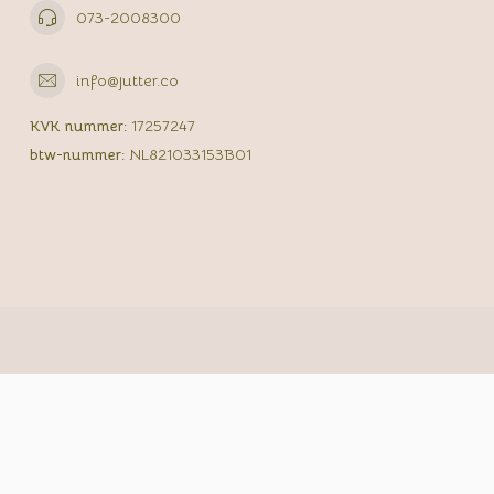
073-2008300
info@jutter.co
KVK nummer:
17257247
btw-nummer:
NL821033153B01