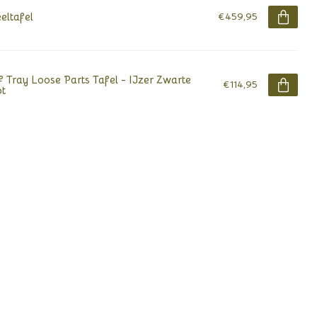
eltafel
€459,95
f Tray Loose Parts Tafel - IJzer Zwarte
€114,95
t