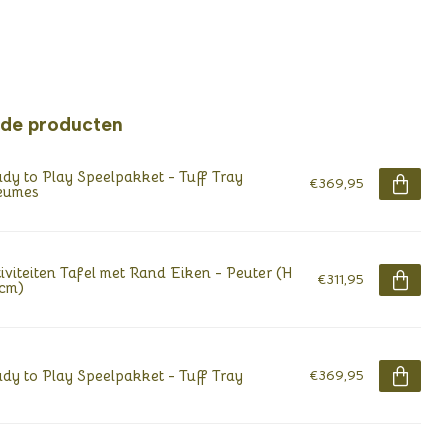
rde producten
dy to Play Speelpakket - Tuff Tray
€369,95
eumes
iviteiten Tafel met Rand Eiken - Peuter (H
€311,95
cm)
dy to Play Speelpakket - Tuff Tray
€369,95