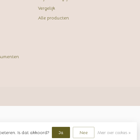
Vergelijk
Alle producten
sumenten
beteren. Is dat akkoord?
Ja
Nee
Meer over cookies »