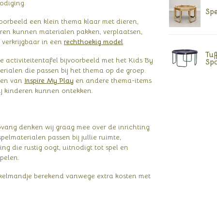
odiging.
Spe
oorbeeld een klein thema klaar met dieren,
deren kunnen materialen pakken, verplaatsen,
 verkrijgbaar in een
rechthoekig model
.
Tuf
 activiteitentafel bijvoorbeeld met het Kids By
Spo
erialen die passen bij het thema op de groep.
ken van
Inspire My Play
en andere thema-items
ij kinderen kunnen ontekken.
pvang denken wij graag mee over de inrichting
elmaterialen passen bij jullie ruimte,
ng die rustig oogt, uitnodigt tot spel en
pelen.
inkelmandje berekend vanwege extra kosten met