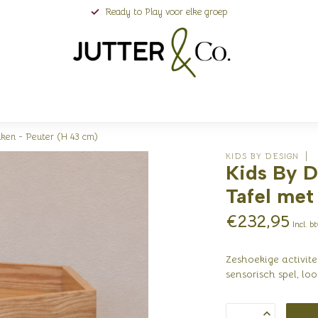
Ready to Play voor elke groep
iken - Peuter (H 43 cm)
KIDS BY DESIGN
Kids By D
Tafel met
€232,95
Incl. b
Zeshoekige activite
sensorisch spel, l