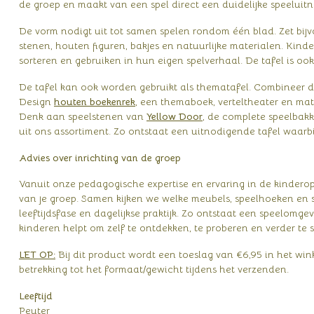
de groep en maakt van een spel direct een duidelijke speeluitn
De vorm nodigt uit tot samen spelen rondom één blad. Zet bijv
stenen, houten figuren, bakjes en natuurlijke materialen. Kin
sorteren en gebruiken in hun eigen spelverhaal. De tafel is ook
De tafel kan ook worden gebruikt als thematafel. Combineer de
Design
houten boekenrek
, een themaboek, verteltheater en mat
Denk aan speelstenen van
Yellow Door
, de complete speelbak
uit ons assortiment. Zo ontstaat een uitnodigende tafel waarb
Advies over inrichting van de groep
Vanuit onze pedagogische expertise en ervaring in de kindero
van je groep. Samen kijken we welke meubels, speelhoeken en sp
leeftijdsfase en dagelijkse praktijk. Zo ontstaat een speelomgevi
kinderen helpt om zelf te ontdekken, te proberen en verder te s
LET OP:
Bij dit product wordt een toeslag van €6,95 in het w
betrekking tot het formaat/gewicht tijdens het verzenden.
Leeftijd
Peuter