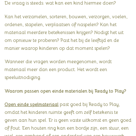
De vraag is steeds: wat kan een kind hiermee doen?
Kan het verzamelen, sorteren, bouwen, verzorgen, voelen,
ordenen, stapelen, verplaatsen of naspelen? Kan het
materiaal meerdere betekenissen krijgen? Nodigt het uit
om opnieuw te proberen? Past het bij de leeftijd en de
manier waarop kinderen op dat moment spelen?
Wanneer die vragen worden meegenomen, wordt
materiaal meer dan een product. Het wordt een
speeluitnodiging.
Waarom passen open einde materialen bij Ready to Play?
Open einde spelmateriaal
past goed bij Ready to Play,
omdat het kinderen ruimte geeft om zelf betekenis te
geven aan hun spel. Er is geen vaste uitkomst en geen goed
of fout. Een houten ring kan een bordje zijn, een stuur, een
wiel, een armband of een onderdeel van een bouwwerk.