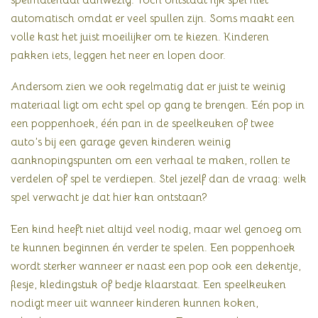
automatisch omdat er veel spullen zijn. Soms maakt een
volle kast het juist moeilijker om te kiezen. Kinderen
pakken iets, leggen het neer en lopen door.
Andersom zien we ook regelmatig dat er juist te weinig
materiaal ligt om echt spel op gang te brengen. Eén pop in
een poppenhoek, één pan in de speelkeuken of twee
auto’s bij een garage geven kinderen weinig
aanknopingspunten om een verhaal te maken, rollen te
verdelen of spel te verdiepen. Stel jezelf dan de vraag: welk
spel verwacht je dat hier kan ontstaan?
Een kind heeft niet altijd veel nodig, maar wel genoeg om
te kunnen beginnen én verder te spelen. Een poppenhoek
wordt sterker wanneer er naast een pop ook een dekentje,
flesje, kledingstuk of bedje klaarstaat. Een speelkeuken
nodigt meer uit wanneer kinderen kunnen koken,