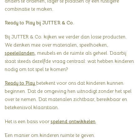
anders te ordenen, lager te plaatsen of een rustigere
combinatie te maken.
Ready to Play bij JUTTER & Co.
Bij JUTTER & Co. kijken we verder dan losse producten.
We denken mee over materialen, speelhoeken,
speeleilanden
, meubels en de ruimte als geheel. Daarbij
staat steeds dezelfde vraag centraal: wat hebben kinderen
nodig om tot spel te komen?
Ready to Play
betekent voor ons dat kinderen kunnen
beginnen. Dat de omgeving hen uitnodigt zonder het spel
over te nemen. Dat materialen zichtbaar, bereikbaar en
betekenisvol klaarstaan.
Het is een basis voor
spelend ontwikkelen
.
Een manier om kinderen ruimte te geven.