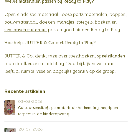
Welke materialen passen bij Ready to Play?
Open einde spelmateriaal, loose parts materialen, poppen,
bouwmateriaal, doeken,
mandjes
, spiegels, boeken en
sensorisch materiaal
passen goed binnen Ready to Play.
Hoe helpt JUTTER & Co. met Ready to Play?
JUTTER & Co. denkt mee over speelhoeken,
speeleilanden
,
materiaalkeuze en inrichting. Daarbij kijken we naar
leeftijd, ruimte, visie en dagelijks gebruik op de groep.
Recente artikelen
03-08-2026
Cultuursensitief spelmateriaal: herkenning, begrip en
respect in de kinderopvang
20-07-2026