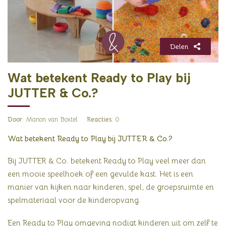
Delen
Wat betekent Ready to Play bij
JUTTER & Co.?
Door
: Manon van Boxtel
Reacties
: 0
Wat betekent Ready to Play bij JUTTER & Co.?
Bij JUTTER & Co. betekent Ready to Play veel meer dan
een mooie speelhoek of een gevulde kast. Het is een
manier van kijken naar kinderen, spel, de groepsruimte en
spelmateriaal voor de kinderopvang.
Een Ready to Play omgeving nodigt kinderen uit om zelf te