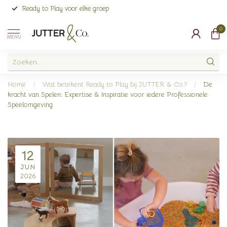
Ready to Play voor elke groep
0
MENU
Home
/
Wat betekent Ready to Play bij JUTTER & Co.?
/
De
kracht van Spelen: Expertise & Inspiratie voor iedere Professionele
Speelomgeving
12
JUN
2026