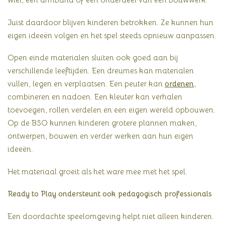
Juist daardoor blijven kinderen betrokken. Ze kunnen hun
eigen ideeën volgen en het spel steeds opnieuw aanpassen.
Open einde materialen sluiten ook goed aan bij
verschillende leeftijden. Een dreumes kan materialen
vullen, legen en verplaatsen. Een peuter kan
ordenen
,
combineren en nadoen. Een kleuter kan verhalen
toevoegen, rollen verdelen en een eigen wereld opbouwen.
Op de BSO kunnen kinderen grotere plannen maken,
ontwerpen, bouwen en verder werken aan hun eigen
ideeën.
Het materiaal groeit als het ware mee met het spel.
Ready to Play ondersteunt ook pedagogisch professionals
Een doordachte speelomgeving helpt niet alleen kinderen.