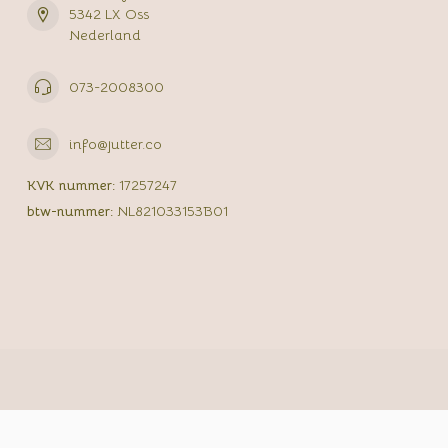
5342 LX Oss
Nederland
073-2008300
info@jutter.co
KVK nummer:
17257247
btw-nummer:
NL821033153B01