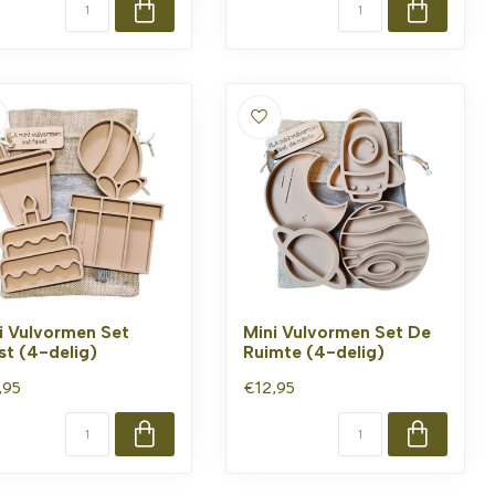
i Vulvormen Set
Mini Vulvormen Set De
st (4-delig)
Ruimte (4-delig)
,95
€12,95