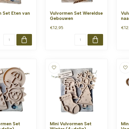
 Set Eten van
Vulvormen Set Wereldse
Vul
d
Gebouwen
naa
€12,95
€12
ormen Set
Mini Vulvormen Set
Min
delig)
Winter (4-delig)
Voo