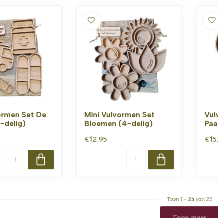
ormen Set De
Mini Vulvormen Set
Vul
-delig)
Bloemen (4-delig)
Paa
€12,95
€15
Toon
1
-
24
van 25
Toon meer