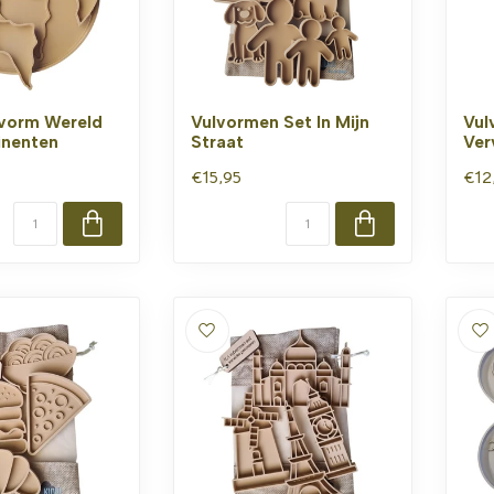
lvorm Wereld
Vulvormen Set In Mijn
Vul
inenten
Straat
Ver
€15,95
€12