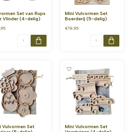
vormen Set van Rups
Mini Vulvormen Set
r Vlinder (4-delig)
Boerderij (5-delig)
,95
€19,95
i Vulvormen Set
Mini Vulvormen Set
rjaar (5-delig)
Voertuigen (4-delig)