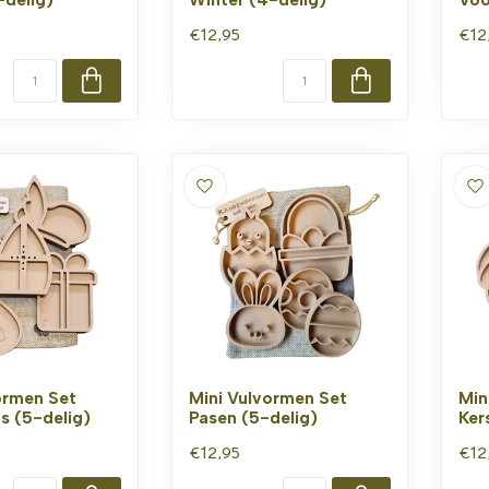
€12,95
€12
ormen Set
Mini Vulvormen Set
Min
as (5-delig)
Pasen (5-delig)
Ker
€12,95
€12