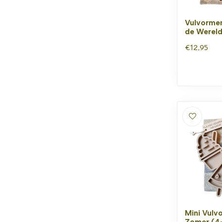
Vulvormen
de Werel
€12,95
Mini Vulv
Zomer (4-