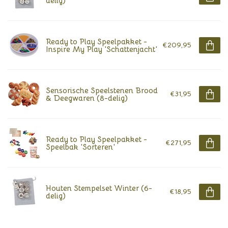
delig)
Ready to Play Speelpakket -
€209,95
Inspire My Play 'Schattenjacht'
Sensorische Speelstenen Brood
€31,95
& Deegwaren (8-delig)
Ready to Play Speelpakket -
€271,95
Speelbak 'Sorteren'
Houten Stempelset Winter (6-
€18,95
delig)