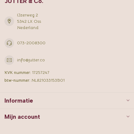
JUTTER & Co.
IJzerweg 2
5342 LX Oss
Nederland
073-2008300
info@jutter.co
KVK nummer:
17257247
btw-nummer:
NL821033153B01
Informatie
Mijn account