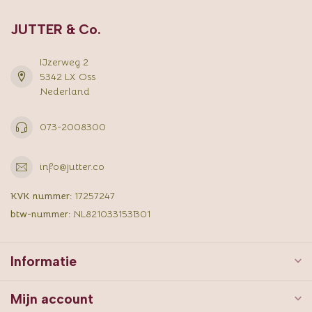
JUTTER & Co.
IJzerweg 2
5342 LX Oss
Nederland
073-2008300
info@jutter.co
KVK nummer:
17257247
btw-nummer:
NL821033153B01
Informatie
Mijn account