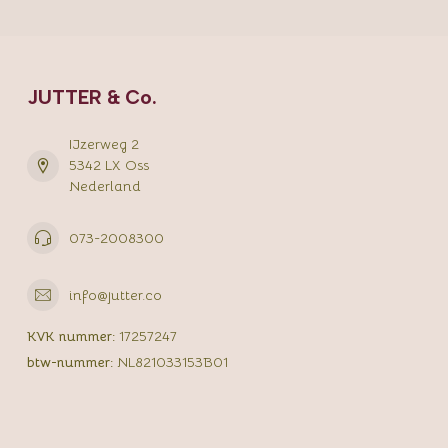
JUTTER & Co.
IJzerweg 2
5342 LX Oss
Nederland
073-2008300
info@jutter.co
KVK nummer:
17257247
btw-nummer:
NL821033153B01