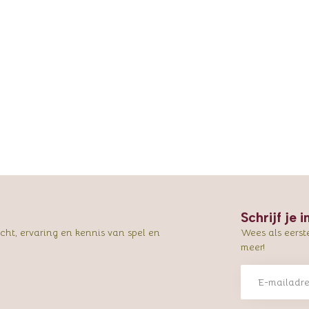
Schrijf je 
ht, ervaring en kennis van spel en
Wees als eerst
meer!