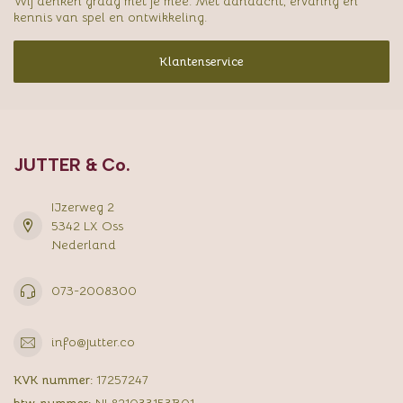
Wij denken graag met je mee. Met aandacht, ervaring en
kennis van spel en ontwikkeling.
Klantenservice
JUTTER & Co.
IJzerweg 2
5342 LX Oss
Nederland
073-2008300
info@jutter.co
KVK nummer:
17257247
btw-nummer:
NL821033153B01