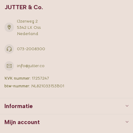
JUTTER & Co.
IJzerweg 2
5342 LX Oss
Nederland
073-2008300
info@jutter.co
KVK nummer:
17257247
btw-nummer:
NL821033153B01
Informatie
Mijn account