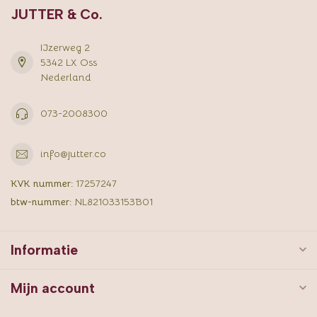
JUTTER & Co.
IJzerweg 2
5342 LX Oss
Nederland
073-2008300
info@jutter.co
KVK nummer:
17257247
btw-nummer:
NL821033153B01
Informatie
Mijn account