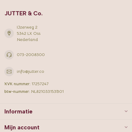
JUTTER & Co.
IJzerweg 2
5342 LX Oss
Nederland
073-2008300
info@jutter.co
KVK nummer:
17257247
btw-nummer:
NL821033153B01
Informatie
Mijn account