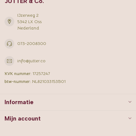
JUTTER & Co.
IJzerweg 2
5342 LX Oss
Nederland
073-2008300
info@jutter.co
KVK nummer:
17257247
btw-nummer:
NL821033153B01
Informatie
Mijn account