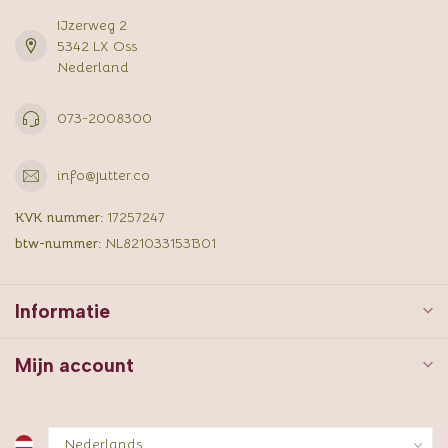
IJzerweg 2
5342 LX Oss
Nederland
073-2008300
info@jutter.co
KVK nummer:
17257247
btw-nummer:
NL821033153B01
Informatie
Mijn account