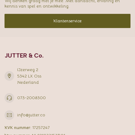
Wij denken graag met je mee. Met aandacht, ervaring en
kennis van spel en ontwikkeling.
Klantenservice
JUTTER & Co.
IJzerweg 2
5342 LX Oss
Nederland
073-2008300
info@jutter.co
KVK nummer:
17257247